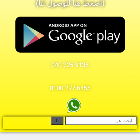
ط هنا للوصول لنا)
9135 225 040
6455 277 0100