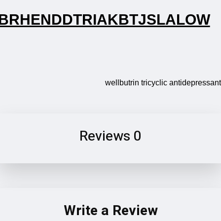
ZXOFMHNBRHENDDTRIAKBT
wellbutrin t
0 Reviews
Write a Revi