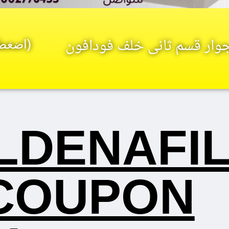
بجوار قسم ثانى خلف فودافون
(اضغط 
ILDENAFI
COUPON