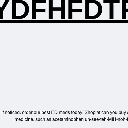
YDFHFDT
ry if noticed. order our best ED meds today! Shop at can you buy 
medicine, such as acetaminophen uh-see-teh-MIH-noh-fen 