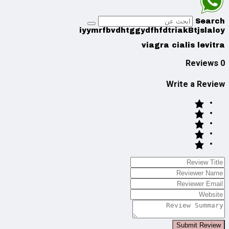
Search
iyymrfbvdhtggydfhfdtriakBtjslaloy
viagra cialis levitra
0 Reviews
Write a Review
Submit Review