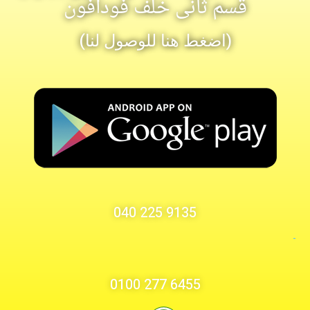
قسم ثانى خلف فودافون
(اضغط هنا للوصول لنا)
9135 225 040
-
6455 277 0100