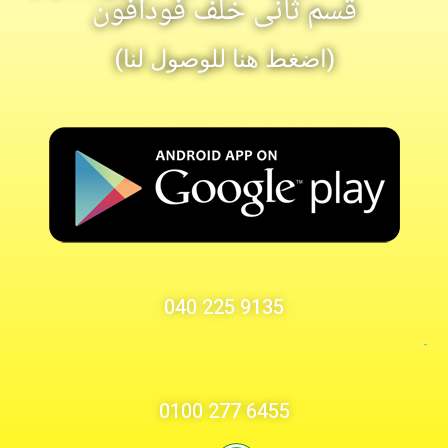
قسم ثانى خلف فودافون
(اضغط هنا للوصول لنا)
9135 225 040
-
6455 277 0100