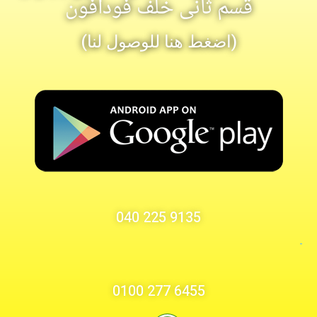
قسم ثانى خلف فودافون
(اضغط هنا للوصول لنا)
9135 225 040
-
6455 277 0100