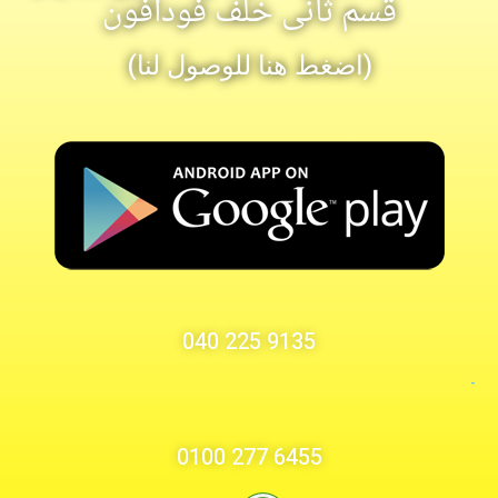
قسم ثانى خلف فودافون
(اضغط هنا للوصول لنا)
9135 225 040
-
6455 277 0100