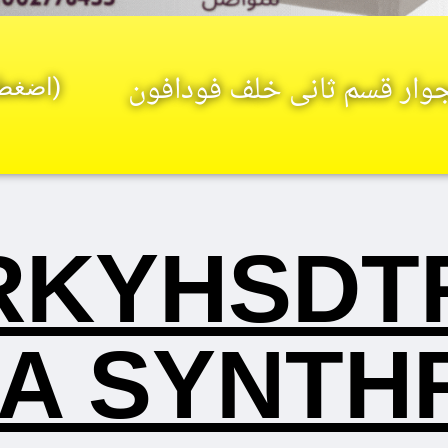
بجوار قسم ثانى خلف فودافون
(اضغط 
KYHSDT
A SYNTH