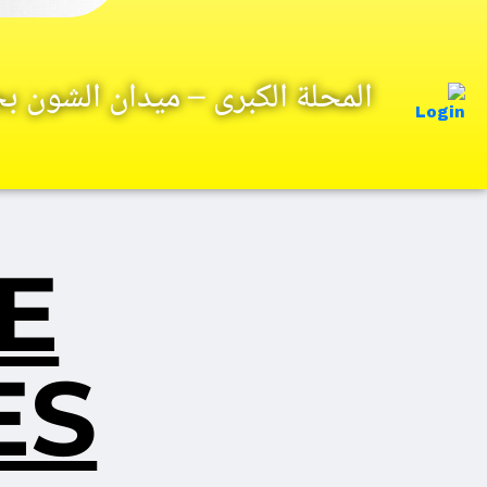
المحلة الكبرى – ميدان الشون 
E
ES