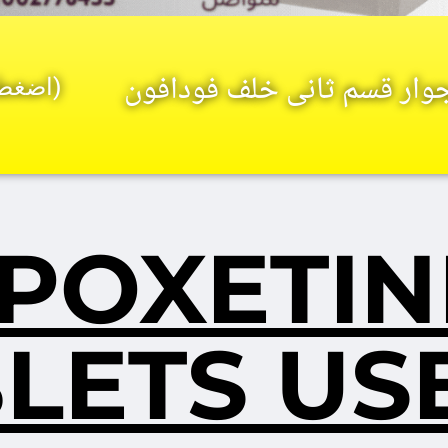
بجوار قسم ثانى خلف فودافون
(اضغط 
POXETIN
LETS US