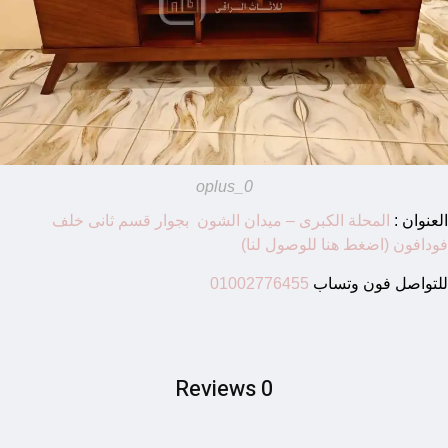
oplus_0
العنوان :
المحلة الكبرى – ميدان الشون بجوار قسم ثانى خلف
فودافون (اضغط هنا للوصول لنا)
للتواصل فون وتساب
01002776455
0 Reviews