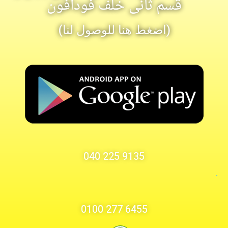
قسم ثانى خلف فودافون
(اضغط هنا للوصول لنا)
9135 225 040
-
6455 277 0100