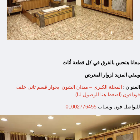
معانا هتحس بالفرق في كل قطعة أثاث
ويبقي المزيد لزوار المعرض
العنوان :
المحلة الكبرى – ميدان الشون بجوار قسم ثانى خلف
فودافون (اضغط هنا للوصول لنا)
للتواصل فون وتساب
01002776455