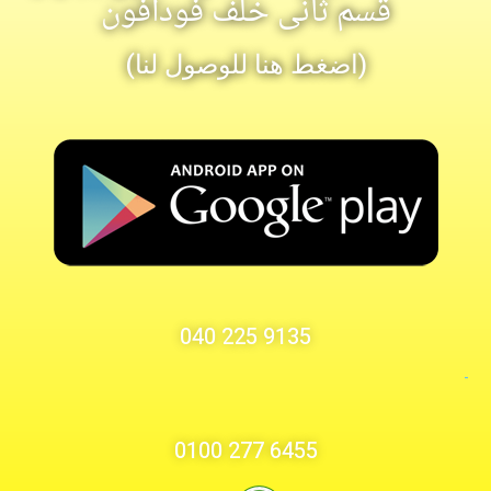
قسم ثانى خلف فودافون
(اضغط هنا للوصول لنا)
9135 225 040
-
6455 277 0100