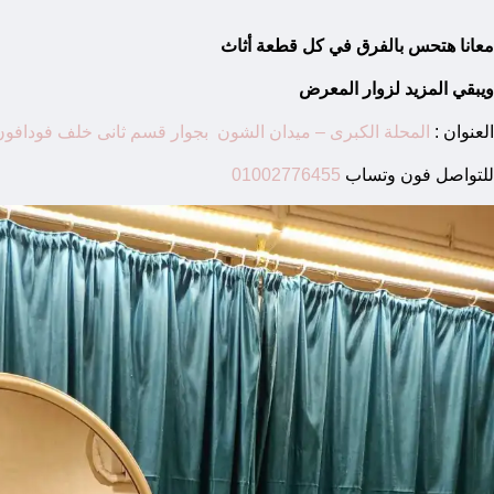
معانا هتحس بالفرق في كل قطعة أثاث
ويبقي المزيد لزوار المعرض
العنوان :
المحلة الكبرى – ميدان الشون بجوار قسم ثانى خلف فودافون
للتواصل فون وتساب
01002776455