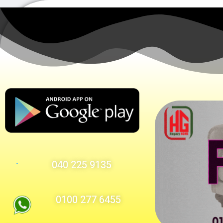
9135 225 040
-
6455 277 0100