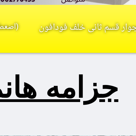
بجوار قسم ثانى خلف فودافون
(اضغط 
جزامه هان