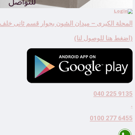
المحلة الكبرى – ميدان الشون بجوار قسم ثانى خلف
(اضغط هنا للوصول لنا)
9135 225 040
-
6455 277 0100