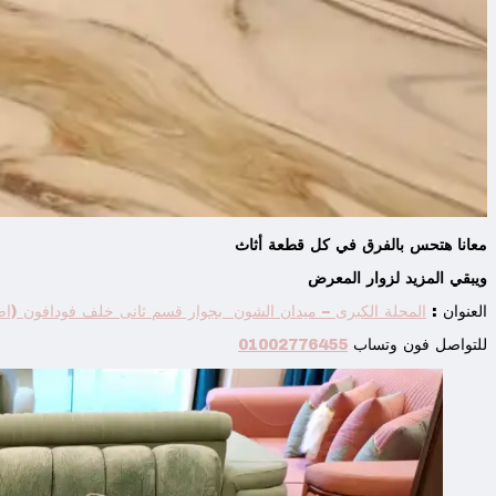
معانا هتحس بالفرق في كل قطعة أثاث
ويبقي المزيد لزوار المعرض
العنوان :
المحلة الكبرى – ميدان الشون بجوار قسم ثانى خلف فودافون (اضغ
للتواصل فون وتساب
01002776455