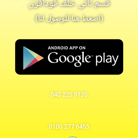
قسم ثانى خلف فودافون
(اضغط هنا للوصول لنا)
9135 225 040
-
6455 277 0100